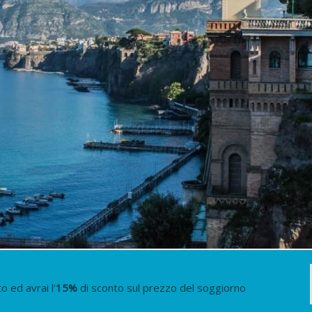
 ed avrai l'
15
%
di sconto sul prezzo del soggiorno