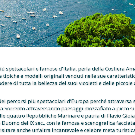
iù spettacolari e famose d'Italia, perla della Costiera A
fe tipiche e modelli originali venduti nelle sue caratterist
odere di tutta la bellezza dei suoi vicoletti e delle piccole
ei percorsi più spettacolari d’Europa perché attraversa s
a Sorrento attraversando paesaggi mozzafiato a picco s
lle quattro Repubbliche Marinare e patria di Flavio Gioia
o Duomo del IX sec., con la famosa e scenografica facciat
isitare anche un’altra incantevole e celebre meta turistica,