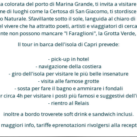
ria colorata del porto di Marina Grande, ti invita a visitare
ione di luoghi come la Certosa di San Giacomo, ti stordisc
o Naturale. Sfavillante sotto il sole, languida al chiaro 
l vivere che ha attratto poeti, artisti e viaggiatori di cerc
ente non possono mancare "I Faraglioni", la Grotta Verde, 
Il tour in barca dell'isola di Capri prevede:
- pick-up in hotel
- navigazione della costiera
- giro dell'isola per visitare le più belle insenature
- visita alle famose grotte
- sosta per fare il bagno e ammirare i fondali
er circa 4h per visitare i posti più famosi e suggestivi dell
- rientro al Relais
inoltre a bordo troverete soft drink e sandwich inclusi.
 maggiori info, tariffe eprenotazioni rivolgersi alla recept